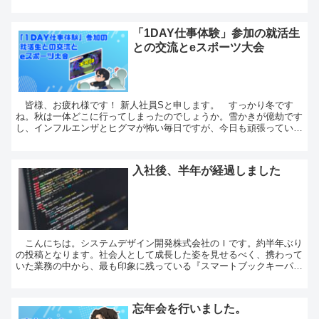
われた、北海道IT推進協会主催の新入社員フォロ...
「1DAY仕事体験」参加の就活生
との交流とeスポーツ大会
皆様、お疲れ様です！ 新人社員Sと申します。 すっかり冬です
ね。秋は一体どこに行ってしまったのでしょうか。雪かきが億劫です
し、インフルエンザとヒグマが怖い毎日ですが、今日も頑張っていき
ましょう。 さて、今回は、“「1DAY仕事体験」の就...
入社後、半年が経過しました
こんにちは。システムデザイン開発株式会社のＩです。約半年ぶり
の投稿となります。社会人として成長した姿を見せるべく、携わって
いた業務の中から、最も印象に残っている『スマートブックキーパ
ー』の開発について書きたいと思います。前回の記事はこち...
忘年会を行いました。