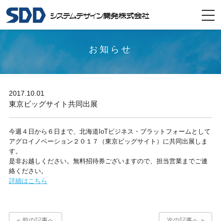
togg
navi
お知らせ
2017.10.01
東京ビッグサイト共同出展
今週４日から６日まで、北海道IoTビジネス・プラットフォームとして
アグロイノベーション２０１７（東京ビッグサイト）に共同出展しま
す。
是非お越しください。無料招待券ございますので、担当営業までご連
絡ください。
詳細はこちら
« 前の記事へ
次の記事へ »